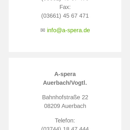
Fax:
(03661) 45 67 471
✉
info@a-spera.de
A-spera
Auerbach/Vogtl.
Bahnhofstraße 22
08209 Auerbach
Telefon:
(03744) 18 47 444