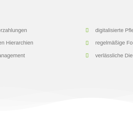
erzahlungen
digitalisierte P
hen Hierarchien
regelmäßige Fo
management
verlässliche Di